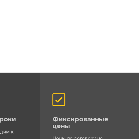
роки
Фиксированные
цены
одим к
Цены по договору не