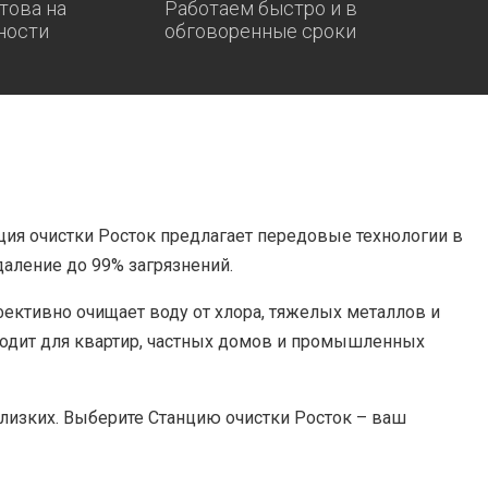
това на
Работаем быстро и в
ности
обговоренные сроки
ция очистки Росток предлагает передовые технологии в
даление до 99% загрязнений.
ективно очищает воду от хлора, тяжелых металлов и
ходит для квартир, частных домов и промышленных
близких. Выберите Станцию очистки Росток – ваш