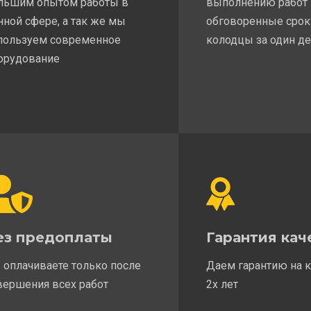
льшим опытом работы в
выполнению работ
нной сфере, а так же мы
обговоренные срок
пользуем современное
колодцы за один д
орудование
ез предоплаты
Гарантия кач
 оплачиваете только после
Даем гарантию на 
вершения всех работ
2х лет