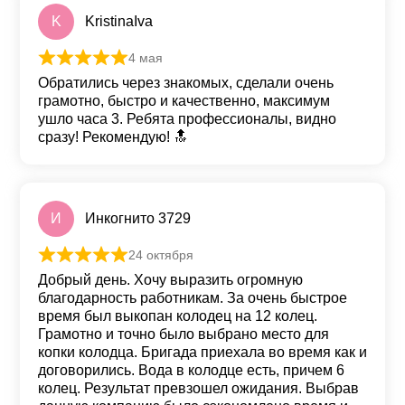
K
KristinaIva
4 мая
Оценка
5
из 5
Обратились через знакомых, сделали очень
грамотно, быстро и качественно, максимум
ушло часа 3. Ребята профессионалы, видно
сразу! Рекомендую! 🔝
И
Инкогнито 3729
24 октября
Оценка
5
из 5
Добрый день. Хочу выразить огромную
благодарность работникам. За очень быстрое
время был выкопан колодец на 12 колец.
Грамотно и точно было выбрано место для
копки колодца. Бригада приехала во время как и
договорились. Вода в колодце есть, причем 6
колец. Результат превзошел ожидания. Выбрав