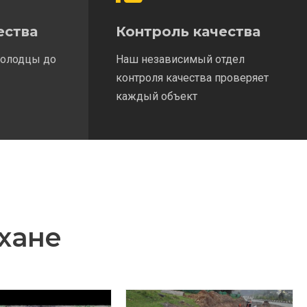
ества
Контроль качества
колодцы до
Наш независимый отдел
контроля качества проверяет
каждый объект
хане