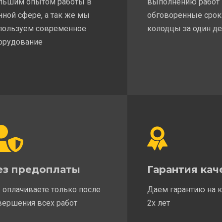
льшим опытом работы в
выполнению работ
нной сфере, а так же мы
обговоренные срок
пользуем современное
колодцы за один д
орудование
ез предоплаты
Гарантия кач
 оплачиваете только после
Даем гарантию на 
вершения всех работ
2х лет