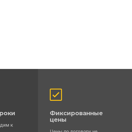
роки
Фиксированные
цены
одим к
Цены по договору не