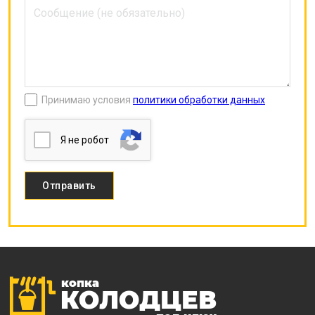
Принимаю условия
политики обработки данных
Я нe poбoт