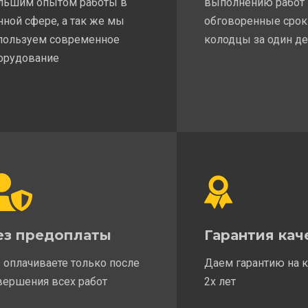
льшим опытом работы в
выполнению работ
нной сфере, а так же мы
обговоренные срок
пользуем современное
колодцы за один д
орудование
ез предоплаты
Гарантия кач
 оплачиваете только после
Даем гарантию на 
вершения всех работ
2х лет