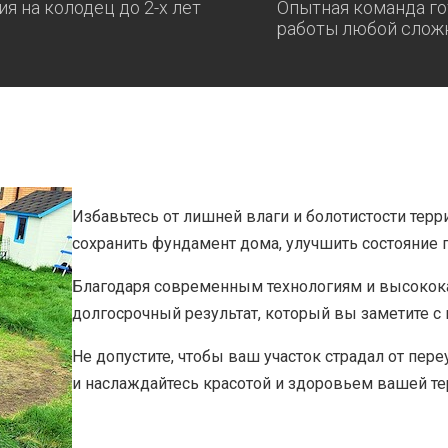
ия на колодец до 2-х лет
Опытная команда го
работы любой слож
Избавьтесь от лишней влаги и болотистости терр
сохранить фундамент дома, улучшить состояние п
Благодаря современным технологиям и высокок
долгосрочный результат, который вы заметите с 
Не допустите, чтобы ваш участок страдал от пер
и наслаждайтесь красотой и здоровьем вашей те