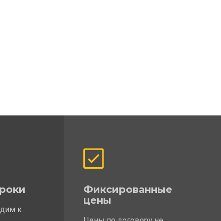
роки
Фиксированные
цены
одим к
Цены по договору не