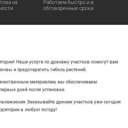
това на
Работаем быстро и в
ности
обговоренные сроки
итории! Наши услуги по дренажу участков помогут вам
очвы и предотвратить гибель растений.
ачественным материалам, мы обеспечиваем
первых дней после установки.
еувлажнения. Заказывайте дренаж участков уже сегодня
рритории в любую погоду!