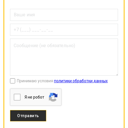
Принимаю условия
политики обработки данных
Я нe poбoт