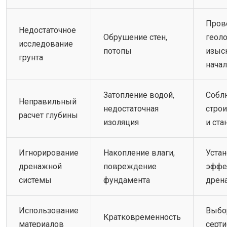
Пров
Недостаточное
Обрушение стен,
геол
исследование
потопы
изыс
грунта
начал
Затопление водой,
Собл
Неправильный
недостаточная
стро
расчет глубины
изоляция
и ста
Игнорирование
Накопление влаги,
Уста
дренажной
повреждение
эффе
системы
фундамента
дрен
Использование
Выбо
Кратковременность
материалов
серт