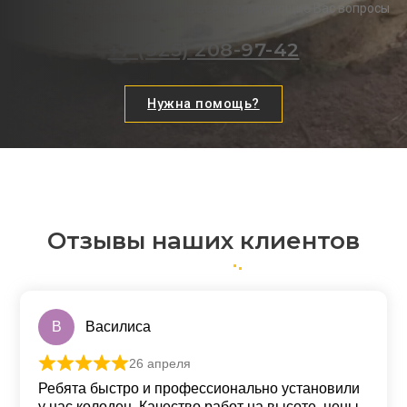
Наши менеджеры ответят на все интересующие Вас вопросы
+7 (925) 208-97-42
Нужна помощь?
Отзывы наших клиентов
В
Василиса
26 апреля
Оценка
5
из 5
Ребята быстро и профессионально установили
у нас колодец. Качество работ на высоте, цены