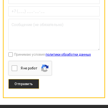
Принимаю условия
политики обработки данных
Я нe poбoт